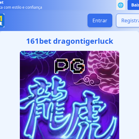
et
🌐
Bai
a com estilo e confiança
Entrar
Registr
161bet dragontigerluck