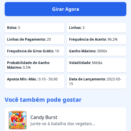
Girar Agora
Rolos:
5
Linhas:
3
Linhas de Pagamento:
20
Frequência de Acerto:
96.2%
Frequência de Giros Grátis:
10
Ganho Máximo:
3000x
Probabilidade de Ganho
Volatilidade:
Média
Máximo:
0.5%
Aposta Mín.-Máx.:
0.10 - 50.00
Data de Lançamento:
2022-05-
15
Você também pode gostar
Candy Burst
Junte-se à batalha dos vegetais...