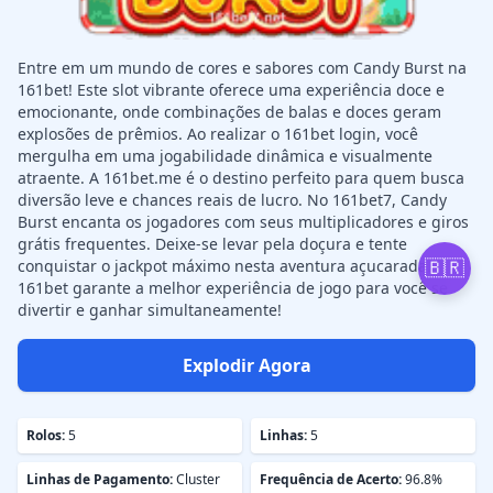
Entre em um mundo de cores e sabores com Candy Burst na
161bet! Este slot vibrante oferece uma experiência doce e
emocionante, onde combinações de balas e doces geram
explosões de prêmios. Ao realizar o 161bet login, você
mergulha em uma jogabilidade dinâmica e visualmente
atraente. A 161bet.me é o destino perfeito para quem busca
diversão leve e chances reais de lucro. No 161bet7, Candy
Burst encanta os jogadores com seus multiplicadores e giros
grátis frequentes. Deixe-se levar pela doçura e tente
conquistar o jackpot máximo nesta aventura açucarada. A
🇧🇷
161bet garante a melhor experiência de jogo para você se
divertir e ganhar simultaneamente!
Explodir Agora
Rolos:
5
Linhas:
5
Linhas de Pagamento:
Cluster
Frequência de Acerto:
96.8%