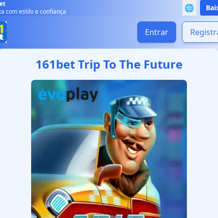
et
🌐
Bai
a com estilo e confiança
Entrar
Registr
161bet Trip To The Future