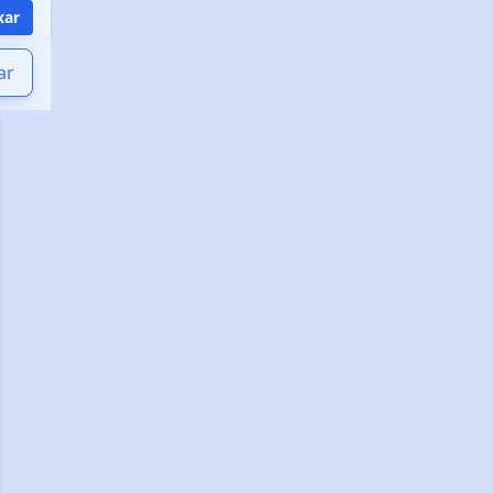
xar
ar