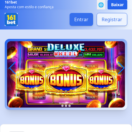
161bet
🌐
Baixar
Aposta com estilo e confiança
Entrar
Registrar
‹
›